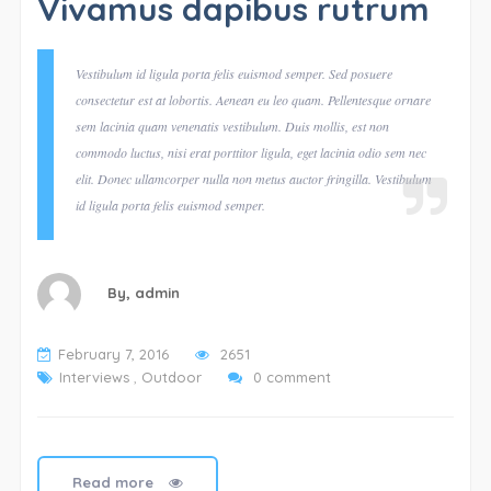
Vivamus dapibus rutrum
Vestibulum id ligula porta felis euismod semper. Sed posuere
consectetur est at lobortis. Aenean eu leo quam. Pellentesque ornare
sem lacinia quam venenatis vestibulum. Duis mollis, est non
commodo luctus, nisi erat porttitor ligula, eget lacinia odio sem nec
elit. Donec ullamcorper nulla non metus auctor fringilla. Vestibulum
id ligula porta felis euismod semper.
By,
admin
February 7, 2016
2651
Interviews
,
Outdoor
0 comment
Read more