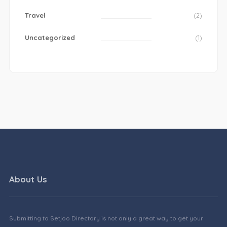
Travel
(2)
Uncategorized
(1)
About Us
Submitting to Setjoo Directory is not only a great way to get your