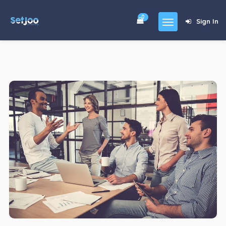
0
Sign In
Home
Community
For Sales
Shop
Forums
blog
Contact
About