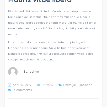
Ut euismod ultricies sollicitudin. Curabitur sed dapibus nulla.
Nulla eget iaculis lectus. Mauris ac maximus neque. Nam in
mauris quis libero sodales eleifend. Morbi varius, nulla sit amet
rutrum elementum, est elit finibus tellus, ut tristique elit risus at
metus.
Lorem ipsum dolor sit amet, consectetur adipiscing elit.
Maecenas in pulvinar neque. Nulla finibus lobortis pulvinar.
Donec a consectetur nulla. Nulla posuere sapien vitae lectus
suscipit, et pulvinar nisi tincidunt…
By,
admin
April 16, 2019
249663
Lifestyle
,
Outdoor
3 comments