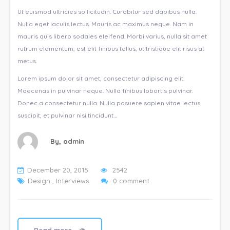
Ut euismod ultricies sollicitudin. Curabitur sed dapibus nulla.
Nulla eget iaculis lectus. Mauris ac maximus neque. Nam in
mauris quis libero sodales eleifend. Morbi varius, nulla sit amet
rutrum elementum, est elit finibus tellus, ut tristique elit risus at
metus.
Lorem ipsum dolor sit amet, consectetur adipiscing elit.
Maecenas in pulvinar neque. Nulla finibus lobortis pulvinar.
Donec a consectetur nulla. Nulla posuere sapien vitae lectus
suscipit, et pulvinar nisi tincidunt…
By,
admin
December 20, 2015
2542
Design
,
Interviews
0 comment