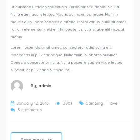
Ut euismod ultricies sollicitudin. Curabitur sed dapibus nulla.
Nulla eget iaculis lectus. Mauris ac maximus neque. Nam in
mauris quis libero sodales eleifend. Morbi varius, nulla sit amet
rutrum elementum, est elit finibus tellus, ut tristique elit risus at
metus.
Lorem ipsum dolor sit amet, consectetur adipiscing elit.
Maecenas in pulvinar neque. Nulla finibus lobortis pulvinar.
Donec a consectetur nulla. Nulla posuere sapien vitae lectus
suscipit, et pulvinar nisi tincidunt…
By,
admin
January 12, 2016
3001
Camping
,
Travel
3 comments
Read more