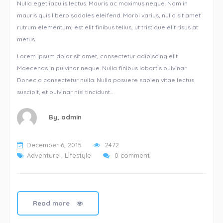
Nulla eget iaculis lectus. Mauris ac maximus neque. Nam in
mauris quis libero sodales eleifend. Morbi varius, nulla sit amet
rutrum elementum, est elit finibus tellus, ut tristique elit risus at
metus.
Lorem ipsum dolor sit amet, consectetur adipiscing elit.
Maecenas in pulvinar neque. Nulla finibus lobortis pulvinar.
Donec a consectetur nulla. Nulla posuere sapien vitae lectus
suscipit, et pulvinar nisi tincidunt…
By,
admin
December 6, 2015
2472
Adventure
,
Lifestyle
0 comment
Read more