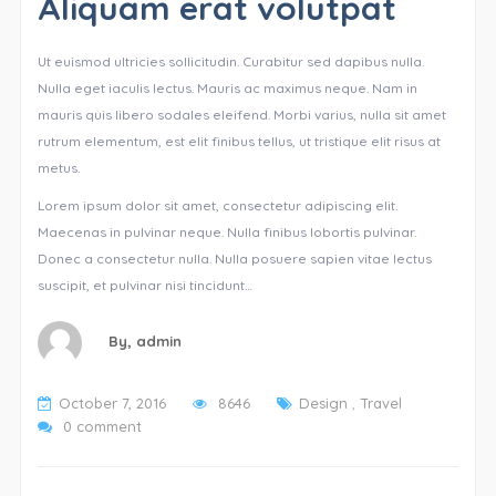
Aliquam erat volutpat
Ut euismod ultricies sollicitudin. Curabitur sed dapibus nulla.
Nulla eget iaculis lectus. Mauris ac maximus neque. Nam in
mauris quis libero sodales eleifend. Morbi varius, nulla sit amet
rutrum elementum, est elit finibus tellus, ut tristique elit risus at
metus.
Lorem ipsum dolor sit amet, consectetur adipiscing elit.
Maecenas in pulvinar neque. Nulla finibus lobortis pulvinar.
Donec a consectetur nulla. Nulla posuere sapien vitae lectus
suscipit, et pulvinar nisi tincidunt…
By,
admin
October 7, 2016
8646
Design
,
Travel
0 comment